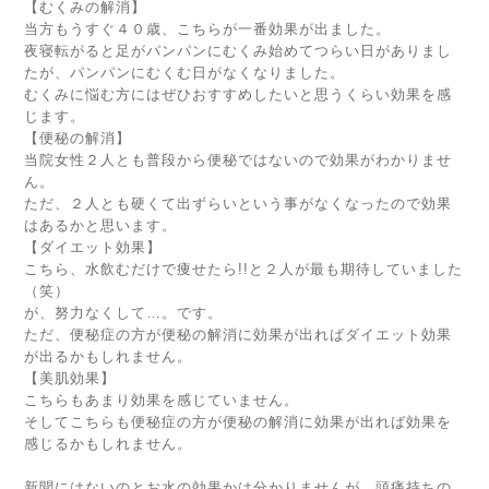
【むくみの解消】
当方もうすぐ４０歳、こちらが一番効果が出ました。
夜寝転がると足がパンパンにむくみ始めてつらい日がありまし
たが、パンパンにむくむ日がなくなりました。
むくみに悩む方にはぜひおすすめしたいと思うくらい効果を感
じます。
【便秘の解消】
当院女性２人とも普段から便秘ではないので効果がわかりませ
ん。
ただ、２人とも硬くて出ずらいという事がなくなったので効果
はあるかと思います。
【ダイエット効果】
こちら、水飲むだけで痩せたら!!と２人が最も期待していました
（笑）
が、努力なくして…。です。
ただ、便秘症の方が便秘の解消に効果が出ればダイエット効果
が出るかもしれません。
【美肌効果】
こちらもあまり効果を感じていません。
そしてこちらも便秘症の方が便秘の解消に効果が出れば効果を
感じるかもしれません。
新聞にはないのとお水の効果かは分かりませんが、頭痛持ちの