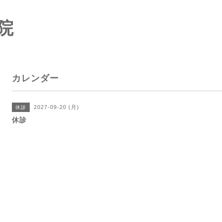
院
カレンダー
2027-09-20 (月)
休診
休診